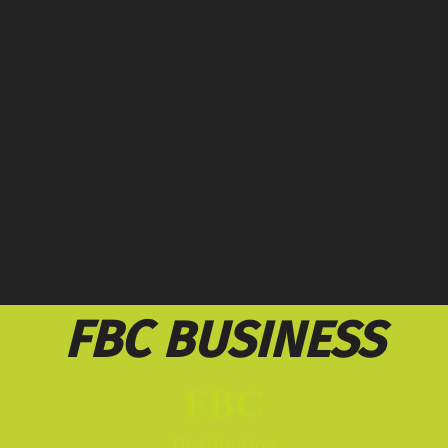
proattive
e
RADITIONAL
BUSINE
Manufacturer
Brand Manufacturer
Wholesaler
eTailer/Retailer
Customer
FBC
BUSINESS
FBC
Distribution