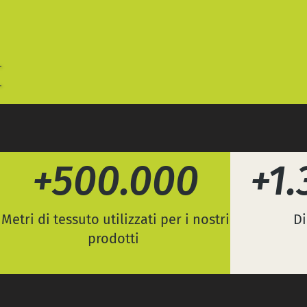
+500.000
+1
Metri di tessuto utilizzati per i nostri
Di
prodotti