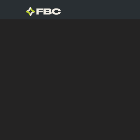
CR
WE
BRA